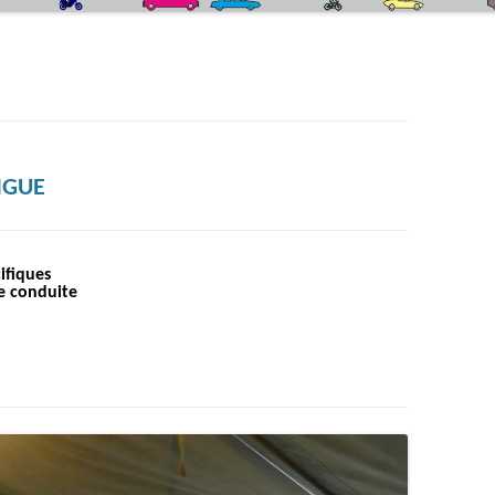
QUIZZ CODE DE LA ROUTE
LE SIMULATEUR DE CONDUITE DEUX-
ROUES
LA CEINTURE DE SÉCURITÉ
L’ÉCO-CONDUITE
IGUE
LA PISTE DE SÉCURITÉ ROUTIÈRE
ifiques
e conduite