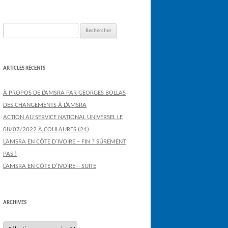
Rechercher :
ARTICLES RÉCENTS
À PROPOS DE L’AMSRA PAR GEORGES BOLLAS
DES CHANGEMENTS À L’AMSRA
ACTION AU SERVICE NATIONAL UNIVERSEL LE
08/07/2022 À COULAURES (24)
L’AMSRA EN CÔTE D’IVOIRE – FIN ? SÛREMENT
PAS !
L’AMSRA EN CÔTE D’IVOIRE – SUITE
ARCHIVES
Archives