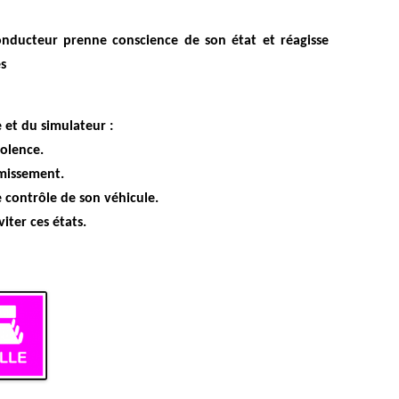
onducteur prenne conscience de son état et réagisse
es
 et du simulateur :
olence.
missement.
e contrôle de son véhicule.
viter ces états.