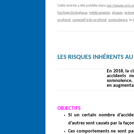
Cette entrée a été publiée dans
Les risques pris 
horloge biologique
,
médicaments
,
phases
,
préve
profond
,
sommeil très profond
,
somnolence
, le
LES RISQUES INHÉRENTS A
En 2018, l
a c
accidents m
somnolence
en augmentat
OBJECTIFS
Si un certain nombre d’accid
d’autres sont causés par la façon
Ces comportements ne sont pas 