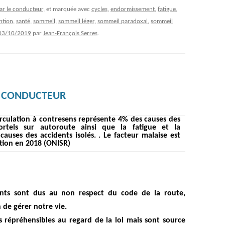
par le conducteur
, et marquée avec
cycles
,
endormissement
,
fatigue
,
ntion
,
santé
,
sommeil
,
sommeil léger
,
sommeil paradoxal
,
sommeil
03/10/2019
par
Jean-François Serres
.
U CONDUCTEUR
irculation à contresens représente 4% des causes des
ortels sur autoroute ainsi que la fatigue et la
,
causes des accidents isolés. . Le facteur malaise est
ion en 2018 (ONISR)
ents sont
dus
au non respect du code de la route,
 de gérer notre vie.
répréhensibles au regard de la loi mais sont source