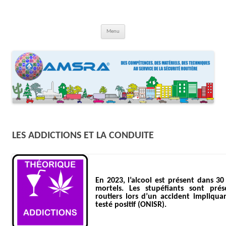
Aller
au
contenu
AMSRA
Association Maison Sécurité Routière Aquitaine
Menu
LES ADDICTIONS ET LA CONDUITE
En 2023, l’alcool est présent dans 3
mortels. Les stupéfiants sont pr
routiers lors d’un accident impliqu
testé positif (ONISR).