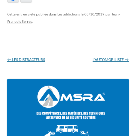
Cette entrée a été publiée dans
Les addictions
le
03/10/2019
par
Jean-
François Serres
.
Navigation
←
LES DISTRACTEURS
L’AUTOMOBILISTE
→
des
articles