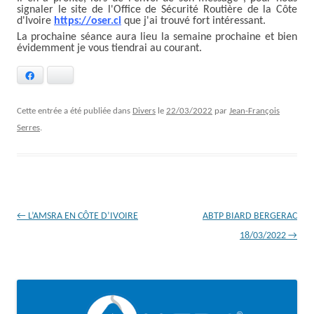
signaler le site de l'Office de Sécurité Routière de la Côte
d'Ivoire
https://oser.ci
que j'ai trouvé fort intéressant.
La prochaine séance aura lieu la semaine prochaine et bien
évidemment je vous tiendrai au courant.
Facebook
Bluesky
Cette entrée a été publiée dans
Divers
le
22/03/2022
par
Jean-François
Serres
.
Navigation
←
L’AMSRA EN CÔTE D’IVOIRE
ABTP BIARD BERGERAC
des
18/03/2022
→
articles