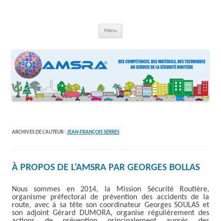
Aller
au
contenu
AMSRA
Association Maison Sécurité Routière Aquitaine
Menu
ARCHIVES DE L’AUTEUR :
JEAN-FRANÇOIS SERRES
À PROPOS DE L’AMSRA PAR GEORGES BOLLAS
Nous sommes en 2014, la Mission Sécurité Routière,
organisme préfectoral de prévention des accidents de la
route, avec à sa tête son coordinateur Georges SOULAS et
son adjoint Gérard DUMORA, organise régulièrement des
actions de prévention principalement auprès des