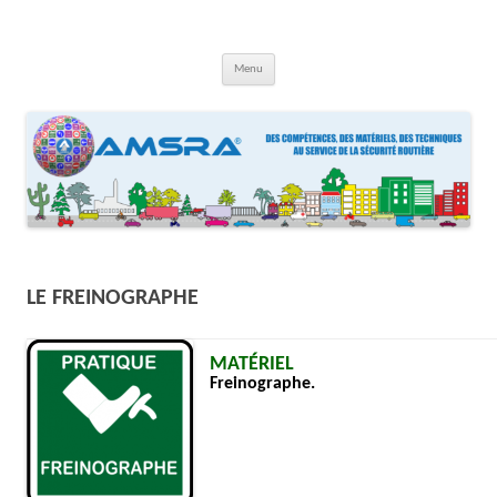
Aller
au
contenu
AMSRA
Association Maison Sécurité Routière Aquitaine
Menu
LE FREINOGRAPHE
MATÉRIEL
Freinographe.