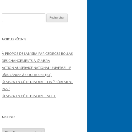
Rechercher :
ARTICLES RÉCENTS
À PROPOS DE L’AMSRA PAR GEORGES BOLLAS
DES CHANGEMENTS À L’AMSRA
ACTION AU SERVICE NATIONAL UNIVERSEL LE
08/07/2022 À COULAURES (24)
L’AMSRA EN CÔTE D’IVOIRE – FIN ? SÛREMENT
PAS !
L’AMSRA EN CÔTE D’IVOIRE – SUITE
ARCHIVES
Archives