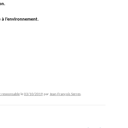
on.
e à l’environnement.
 responsable
le
03/10/2019
par
Jean-François Serres
.