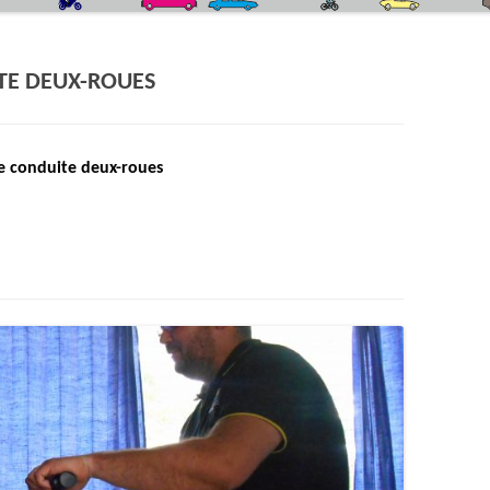
QUIZZ CODE DE LA ROUTE
LE SIMULATEUR DE CONDUITE DEUX-
ROUES
TE DEUX-ROUES
LA CEINTURE DE SÉCURITÉ
L’ÉCO-CONDUITE
e conduite deux-roues
LA PISTE DE SÉCURITÉ ROUTIÈRE