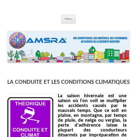
Aller
au
contenu
AMSRA
Association Maison Sécurité Routière Aquitaine
Menu
LA CONDUITE ET LES CONDITIONS CLIMATIQUES
La saison hivernale est une
saison où l'on voit se multiplier
les accidents
causés par le
m
auvais temps. Que ce soit en
plaine, en montagne, par temps
de pluie, de neige ou verglas, la
perte d'adhérence laisse la
plupart des conducteurs
désarmés par impréparation de