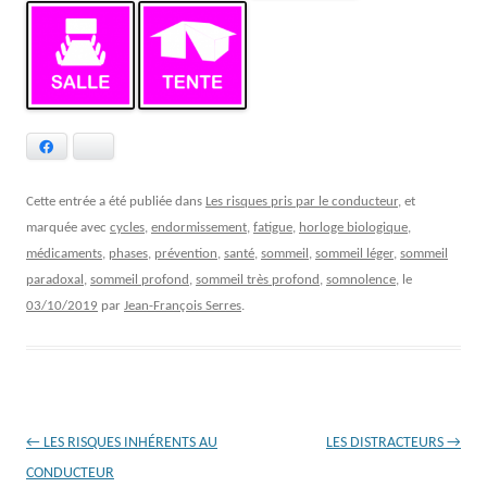
Facebook
Bluesky
Cette entrée a été publiée dans
Les risques pris par le conducteur
, et
marquée avec
cycles
,
endormissement
,
fatigue
,
horloge biologique
,
médicaments
,
phases
,
prévention
,
santé
,
sommeil
,
sommeil léger
,
sommeil
paradoxal
,
sommeil profond
,
sommeil très profond
,
somnolence
, le
03/10/2019
par
Jean-François Serres
.
Navigation
←
LES RISQUES INHÉRENTS AU
LES DISTRACTEURS
→
des
CONDUCTEUR