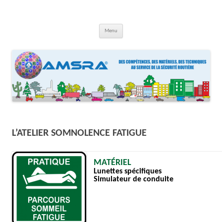
Aller
au
contenu
AMSRA
Association Maison Sécurité Routière Aquitaine
Menu
L’ATELIER SOMNOLENCE FATIGUE
MATÉRIEL
Lunettes spécifiques
Simulateur de conduite