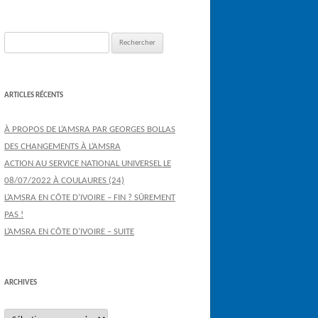
Rechercher :
ARTICLES RÉCENTS
À PROPOS DE L’AMSRA PAR GEORGES BOLLAS
DES CHANGEMENTS À L’AMSRA
ACTION AU SERVICE NATIONAL UNIVERSEL LE
08/07/2022 À COULAURES (24)
L’AMSRA EN CÔTE D’IVOIRE – FIN ? SÛREMENT
PAS !
L’AMSRA EN CÔTE D’IVOIRE – SUITE
ARCHIVES
Archives