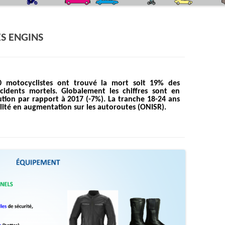
QUIZZ CODE DE LA ROUTE
LE SIMULATEUR DE CONDUITE DEUX-
ROUES
ES ENGINS
LA CEINTURE DE SÉCURITÉ
L’ÉCO-CONDUITE
0 motocyclistes ont trouvé la mort soit 19% des
ccidents mortels. Globalement les chiffres sont en
LA PISTE DE SÉCURITÉ ROUTIÈRE
ution par rapport à 2017 (-7%). La tranche 18-24 ans
lité en augmentation sur les autoroutes (ONISR).