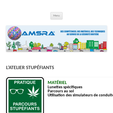
Aller
au
contenu
AMSRA
Association Maison Sécurité Routière Aquitaine
Menu
L’ATELIER STUPÉFIANTS
MATÉRIEL
Lunettes spécifiques
P
arcours au sol
Utilisation des simulateurs de condui