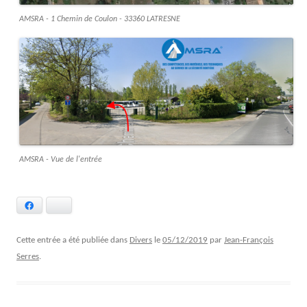
AMSRA - 1 Chemin de Coulon - 33360 LATRESNE
AMSRA - Vue de l'entrée
Facebook
Bluesky
Cette entrée a été publiée dans
Divers
le
05/12/2019
par
Jean-François
Serres
.