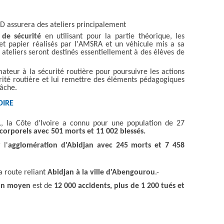
 assurera des ateliers principalement
de sécurité
en utilisant pour la partie théorique, les
et papier réalisés par l'AMSRA et un véhicule mis a sa
s ateliers seront destinés essentiellement à des élèves de
ateur à la sécurité routière pour poursuivre les actions
rité routière et lui remettre des éléments pédagogiques
tâche.
OIRE
1
, la Côte d'Ivoire a connu pour une population de 27
corporels avec 501 morts et 11 002 blessés.
 l'
agglomération d'Abidjan avec 245 morts et 7 458
a route reliant
Abidjan à la ville d'Abengourou
.-
an moyen
est de
12 000 accidents, plus de 1 200 tués et