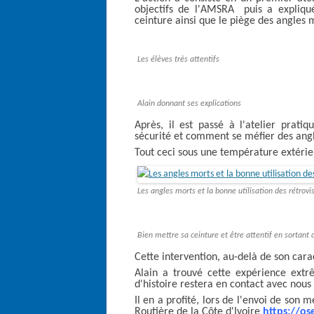
objectifs de l'AMSRA puis a expliqué
ceinture ainsi que le piège des angles 
Les élèves très attentifs
Alain donnant ses explications
Après, il est passé à l'atelier prat
sécurité et comment se méfier des angl
Tout ceci sous une température extérieu
Les angles morts et la bonne utilisation des rétrovi
Bien mettre sa ceinture et être attentif en sortant d
Cette intervention, au-delà de son cara
Alain a trouvé cette expérience extr
d'histoire restera en contact avec nous 
Il en a profité, lors de l'envoi de son 
Routière de la Côte d'Ivoire
https://ose