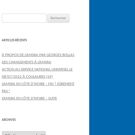
Rechercher :
ARTICLES RÉCENTS
À PROPOS DE L’AMSRA PAR GEORGES BOLLAS
DES CHANGEMENTS À L’AMSRA
ACTION AU SERVICE NATIONAL UNIVERSEL LE
08/07/2022 À COULAURES (24)
L’AMSRA EN CÔTE D’IVOIRE – FIN ? SÛREMENT
PAS !
L’AMSRA EN CÔTE D’IVOIRE – SUITE
ARCHIVES
Archives