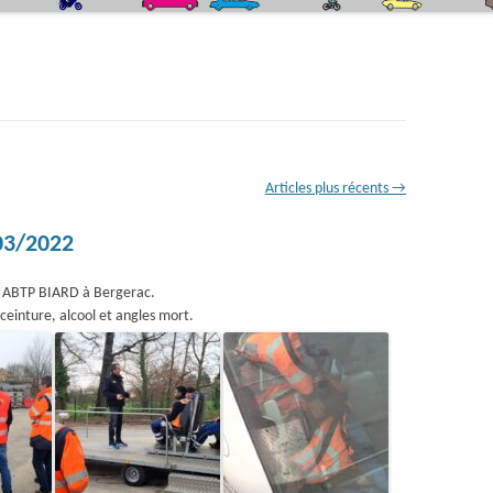
QUIZZ CODE DE LA ROUTE
LE SIMULATEUR DE CONDUITE DEUX-
ROUES
LA CEINTURE DE SÉCURITÉ
L’ÉCO-CONDUITE
Articles plus récents
→
LA PISTE DE SÉCURITÉ ROUTIÈRE
03/2022
ez ABTP BIARD à Bergerac.
ceinture, alcool et angles mort.