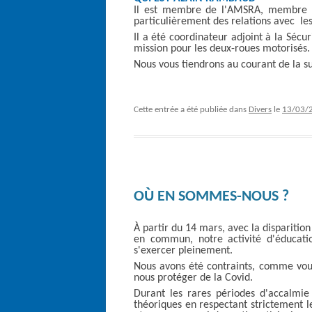
Il est membre de l'AMSRA, membre du
particulièrement des relations avec les
Il a été coordinateur adjoint à la Sécu
mission pour les deux-roues motorisés.
Nous vous tiendrons au courant de la su
Cette entrée a été publiée dans
Divers
le
13/03/
OÙ EN SOMMES-NOUS ?
À partir du 14 mars, avec la disparitio
en commun, notre activité d'éducatio
s'exercer pleinement.
Nous avons été contraints, comme vou
nous protéger de la Covid.
Durant les rares périodes d'accalmie
théoriques en respectant strictement le