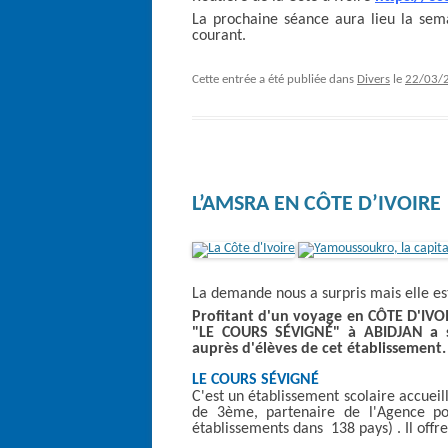
La prochaine séance aura lieu la sem
courant.
Cette entrée a été publiée dans
Divers
le
22/03/
L’AMSRA EN CÔTE D’IVOIRE
La demand
e n
ous a surpris mais elle es
Profitant d'un voyage en CÔTE D'IVO
"LE COURS SÉVIGNÉ" à ABIDJAN a so
auprès d'élèves de cet établissement.
LE COURS SÉVIGNÉ
C'est un établissement scolaire accueil
de 3ème, partenaire de l'Agence po
établissements dans 138 pays) . Il offr