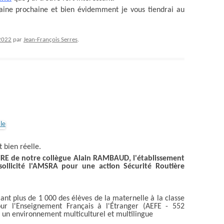
aine prochaine et bien évidemment je vous tiendrai au
2022
par
Jean-François Serres
.
t bien réelle.
IRE de notre collègue Alain RAMBAUD, l'établissement
llicité l'AMSRA pour une action Sécurité Routière
lant plus de 1 000 des élèves de la maternelle à la classe
ur l'Enseignement Français à l'Étranger (AEFE - 552
e un environnement multiculturel et multilingue