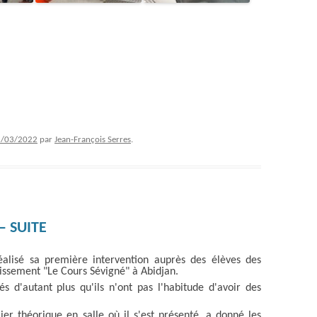
2/03/2022
par
Jean-François Serres
.
– SUITE
lisé sa première intervention auprès des élèves des
issement "Le Cours Sévigné" à Abidjan.
és d'autant plus qu'ils n'ont pas l'habitude d'avoir des
ier théorique en salle où il s'est présenté, a donné les