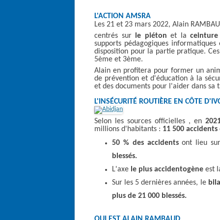
L'ACTION AMSRA
Les 21 et 23 mars 2022, Alain RAMBAUD
centrés sur
le piéton
et la
ceinture 
supports pédagogiques informatiques 
disposition pour la partie pratique. Ce
5ème et 3ème.
Alain en profitera pour former un anim
de prévention et d'éducation à la sécu
et des documents pour l'aider dans sa 
L'INSÉCURITÉ ROUTIÈRE EN CÔTE D'IV
Selon les sources officielles , en
202
millions d'habitants :
11 500 accidents 
50 % des accidents
ont lieu sur
blessés.
L'axe
le plus accidentogène
est l
Sur les 5 dernières années, le
bil
plus de 21 000 blessés.
QUI EST ALAIN RAMBAUD