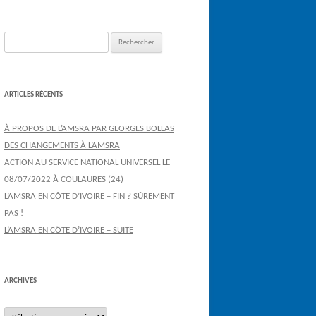
Rechercher :
ARTICLES RÉCENTS
À PROPOS DE L’AMSRA PAR GEORGES BOLLAS
DES CHANGEMENTS À L’AMSRA
ACTION AU SERVICE NATIONAL UNIVERSEL LE
08/07/2022 À COULAURES (24)
L’AMSRA EN CÔTE D’IVOIRE – FIN ? SÛREMENT
PAS !
L’AMSRA EN CÔTE D’IVOIRE – SUITE
ARCHIVES
Archives