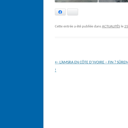
Facebook
Bluesky
Cette entrée a été publiée dans
ACTUALITÉS
le
2
Navigation
←
L’AMSRA EN CÔTE D’IVOIRE – FIN ? SÛRE
des
!
articles