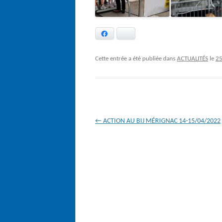
Facebook
Bluesky
Cette entrée a été publiée dans
ACTUALITÉS
le
2
Navigation
←
ACTION AU BIJ MÉRIGNAC 14-15/04/2022
des
articles