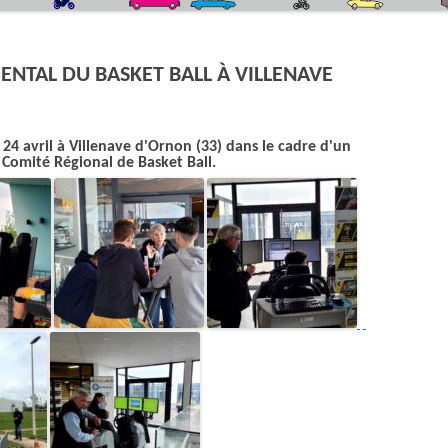
QUIZZ CODE DE LA ROUTE
LE SIMULATEUR DE CONDUITE DEUX-
ROUES
NTAL DU BASKET BALL À VILLENAVE
LA CEINTURE DE SÉCURITÉ
24 avril à Villenave d'Ornon (33) dans le cadre d'un
L’ÉCO-CONDUITE
 Comité Régional de Basket Ball.
LA PISTE DE SÉCURITÉ ROUTIÈRE