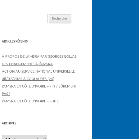
Rechercher :
ARTICLES RÉCENTS
À PROPOS DE L’AMSRA PAR GEORGES BOLLAS
DES CHANGEMENTS À L’AMSRA
ACTION AU SERVICE NATIONAL UNIVERSEL LE
08/07/2022 À COULAURES (24)
L’AMSRA EN CÔTE D’IVOIRE – FIN ? SÛREMENT
PAS !
L’AMSRA EN CÔTE D’IVOIRE – SUITE
ARCHIVES
Archives